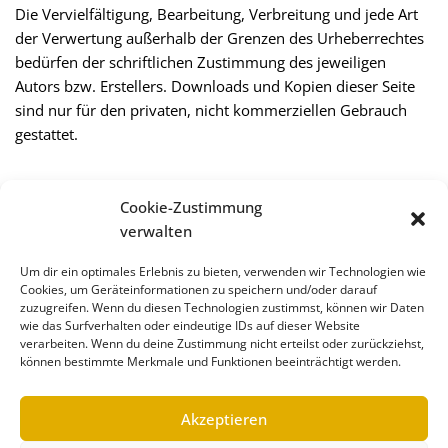
Die Vervielfältigung, Bearbeitung, Verbreitung und jede Art
der Verwertung außerhalb der Grenzen des Urheberrechtes
bedürfen der schriftlichen Zustimmung des jeweiligen
Autors bzw. Erstellers. Downloads und Kopien dieser Seite
sind nur für den privaten, nicht kommerziellen Gebrauch
gestattet.
Soweit die Inhalte auf dieser Seite nicht vom Betreiber
Cookie-Zustimmung
erstellt wurden, werden die Urheberrechte Dritter beachtet.
verwalten
Insbesondere werden Inhalte Dritter als solche
gekennzeichnet. Sollten Sie trotzdem auf eine
Um dir ein optimales Erlebnis zu bieten, verwenden wir Technologien wie
Urheberrechtsverletzung aufmerksam werden, bitten wir
Cookies, um Geräteinformationen zu speichern und/oder darauf
um einen entsprechenden Hinweis. Bei Bekanntwerden von
zuzugreifen. Wenn du diesen Technologien zustimmst, können wir Daten
wie das Surfverhalten oder eindeutige IDs auf dieser Website
Rechtsverletzungen werden wir derartige Inhalte umgehend
verarbeiten. Wenn du deine Zustimmung nicht erteilst oder zurückziehst,
entfernen.
können bestimmte Merkmale und Funktionen beeinträchtigt werden.
Quelle:
https://www.e-recht24.de/impressum-
Akzeptieren
generator.html